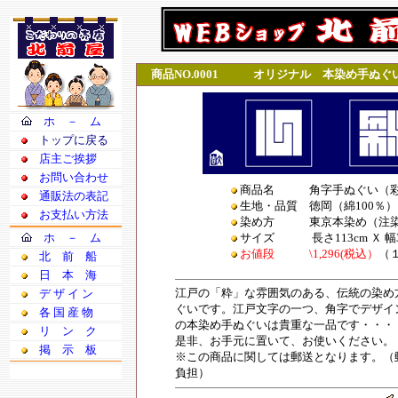
商品NO.0001 オリジナル 本染め手ぬぐ
ホ － ム
トップに戻る
店主ご挨拶
お問い合わせ
商品名 角字手ぬぐい（彩
通販法の表記
生地・品質 徳岡（綿100％）
お支払い方法
染め方 東京本染め（注
ホ － ム
サイズ
長さ113cm Ｘ 幅3
お値段 \1
,
296(税込）
（
北 前 船
日 本 海
江戸の「粋」な雰囲気のある、伝統の染め
デ ザ イ ン
ぐいです。江戸文字の一つ、角字でデザイ
各 国 産 物
の本染め手ぬぐいは貴重な一品です・・・
リ ン ク
是非、お手元に置いて、お使いください。
掲 示 板
※この商品に関しては郵送となります。（
負担）