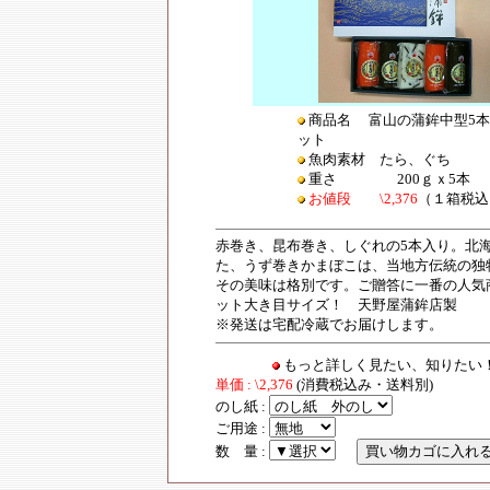
商品名 富山の蒲鉾中型5本
ット
魚肉素材 たら、ぐち
重さ 200ｇｘ5本
お値段 \2,376
（１箱税込
赤巻き、昆布巻き、しぐれの5本入り。北
た、うず巻きかまぼこは、当地方伝統の独
その美味は格別です。ご贈答に一番の人気
ット大き目サイズ！ 天野屋蒲鉾店製
※発送は宅配冷蔵でお届けします。
もっと詳しく見たい、知りた
単価 : \2,376
(消費税込み・送料別)
のし紙 :
ご用途 :
数 量 :