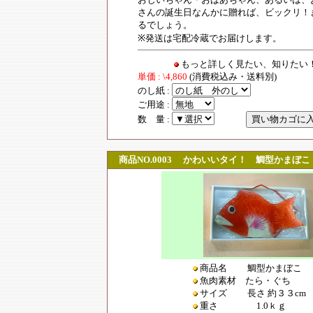
さんの誕生日なんかに贈れば、ビックリ！
るでしょう。
※発送は宅配冷蔵でお届けします。
もっと詳しく見たい、知りた
単価 : \4,860
(消費税込み・送料別)
のし紙 :
ご用途 :
数 量 :
商品NO.0003
かわいいタイ！ 鯛型かまぼこ (中
商品名 鯛型かまぼこ
魚肉素材
たら・ぐち
サイズ
長さ 約３３cm
重さ
1.0ｋｇ