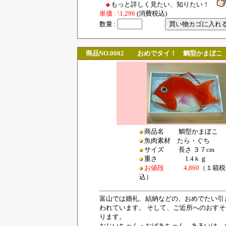
もっと詳しく見たい、知りたい！
単価 : \1
,
296
(消費税込)
数量 :
商品NO.0002 おめでタイ！ 鯛型かまぼこ (
商品名 鯛型かまぼこ
魚肉素材
たら・ぐち
サイズ
長さ ３７cm
重さ
1.4ｋｇ
お値段 4,860
（１箱税
込）
富山では婚礼、結納などの、おめでたい引
われています。 そして、ご近所へのおす
ります。
おじいちゃん・おばあちゃん、あるいは、