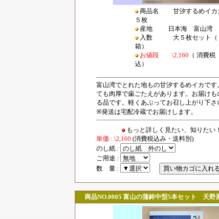
商品名 甘汐するめイカ
５枚
産地
日本海 富山湾
入数
大５枚セット（
箱）
お値段 \2,160
（ 消費税
込）
富山湾でとれた地もの甘汐するめイカです
ても肉厚で歯ごたえがあります。お届けも
る品です。軽くあぶってお召し上がり下さ
※発送は宅配冷蔵でお届けします。
もっと詳しく見たい、知りた
単価 : \2,160
(消費税込み・送料別)
のし紙 :
ご用途 :
数 量 :
商品NO.0005
富山の蒲鉾中型5本セット 天野