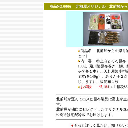
商品NO.0006
北前屋オリジナル 北前船から
商品名 北前船からの贈り
セット
内 容 特上白とろろ昆布
100g、蔵川製昆布巻き（鰤、
ャケ各１本）、天野屋製小型
３本(各140g）、みりん干２点
じ、きす）、板昆布１枚
お値段 \5,184
（１箱税込
北前船が運んで出来た昆布製品は富山が生
す。
北前屋が独自にセレクトしたオリジナル逸
※発送は宅配冷蔵でお届けします。
もっと詳しく見たい、知りた