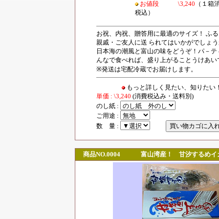
お値段 \3,240
（１箱
税込）
お祝、内祝、贈答用に最適のサイズ！ ふ
親戚・ご友人に送 られてはいかがでしょう
日本海の潮風と富山の味をどうぞ！パ－テ
んなで食べれば、盛り上がることうけあい
※発送は宅配冷蔵でお届けします。
もっと詳しく見たい、知りた
単価 : \3,240
(消費税込み・送料別)
のし紙 :
ご用途 :
数 量 :
商品NO.0004
富山湾産！ 甘汐するめイ