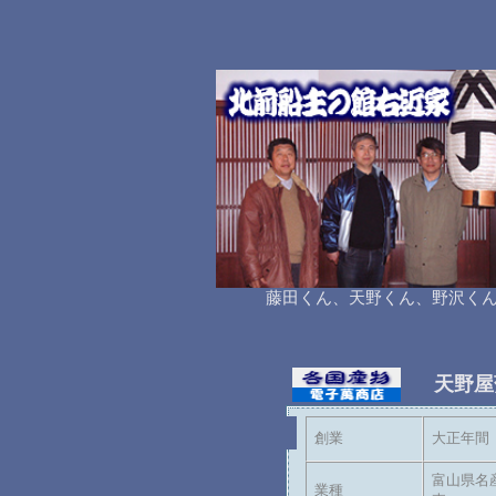
藤田くん、天野くん、野沢く
天野屋
創業
大正年間
富山県名
業種