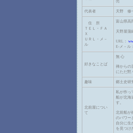
売
代表者
天野 修
富山県高岡
住 所
ＴＥＬ・ＦＡ
天野屋蒲鉾店
Ｘ
ＵＲＬ・メ－
URL：
ww
ル
E-メ－ル
無 心
好きなことば
禅からの
にただ黙
趣味
郷土史研
私が作っ
船が北海
す。
北前屋につい
北前船が
て
のパワー
自分に生
を見つけ