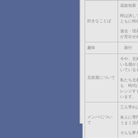
温故知新
時は決し
好きなことば
ともに時
過去・現
が見出せ
趣味
旅行
今や、北
いる感が
いている
北前屋について
私たち北
も 時代
レンジす
います。
三人寄れ
メンバ-につい
各人に専
て
うまく活
そんな夢