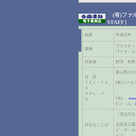
(有)ファ
STAFF）
創業
平成元年
プラスチ
業種
ワイヤ－カ
代表者
野澤 和男
富山県小矢
住 所
ＴＥＬ・ＦＡ
(有)ファルコ
Ｘ
FAX
ＵＲＬ・メ－
URL：
www.
ル
E-メ－ル：
「信は力な
元伏見工業
好きなことば
ビ－ボ－ル
とば。