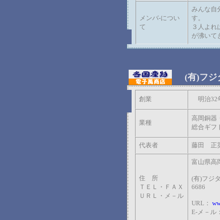
みんな自
メンバ-につい
す。
て
３人よれ
が沸いて
(有)フジ
創業
明治32年
高岡銅器
業種
総合ギフ
代表者
藤田 正
富山県高岡
住 所
(有)フジタ 
ＴＥＬ・ＦＡＸ
6686
ＵＲＬ・メ－ル
URL：
ww
E-メ－ル