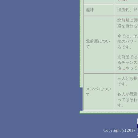
趣味
渓流釣、登
北前船に興
路を自分も
今では、そ
北前屋につい
船のパワ－
て
ろです。
北前屋では
るチャンス
命にやって
三人とも長
です。
メンバ-につい
各人が得意
て
ってはそれ
す。
Copyright (c) 2017 